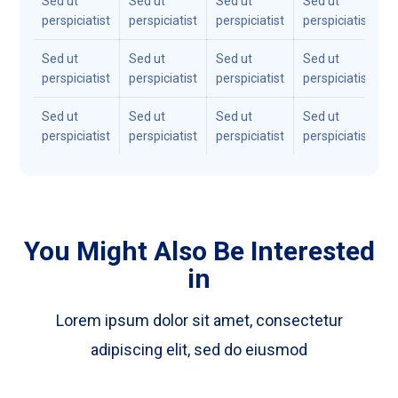
Sed ut
Sed ut
Sed ut
Sed ut
S
perspiciatist
perspiciatist
perspiciatist
perspiciatist
p
Sed ut
Sed ut
Sed ut
Sed ut
S
perspiciatist
perspiciatist
perspiciatist
perspiciatist
p
Sed ut
Sed ut
Sed ut
Sed ut
S
perspiciatist
perspiciatist
perspiciatist
perspiciatist
p
You Might Also Be Interested
in
Lorem ipsum dolor sit amet, consectetur
adipiscing elit, sed do eiusmod