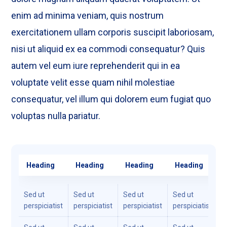
enim ad minima veniam, quis nostrum
exercitationem ullam corporis suscipit laboriosam,
nisi ut aliquid ex ea commodi consequatur? Quis
autem vel eum iure reprehenderit qui in ea
voluptate velit esse quam nihil molestiae
consequatur, vel illum qui dolorem eum fugiat quo
voluptas nulla pariatur.
Heading
Heading
Heading
Heading
Sed ut
Sed ut
Sed ut
Sed ut
S
perspiciatist
perspiciatist
perspiciatist
perspiciatist
p